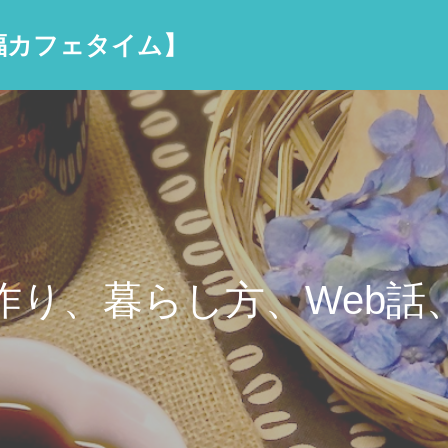
妖精の祝福カフェタイム】
作り、暮らし方、Web話