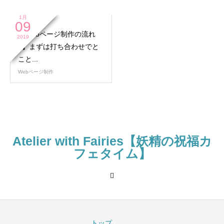
1月
09
【Webページ制作の流れ
2019
2】まずは打ち合わせでと
こと...
Webページ制作
Atelier with Fairies【妖精の祝福カ
フェタイム】
トップ